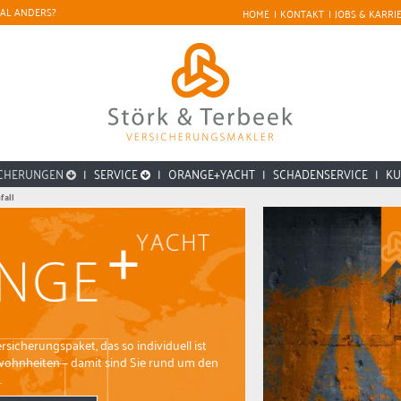
AL ANDERS?
HOME
|
KONTAKT
|
JOBS & KARRI
ICHERUNGEN
|
SERVICE
|
ORANGE+YACHT
|
SCHADENSERVICE
|
K
fall
sicherungspaket, das so individuell ist
wohnheiten – damit sind Sie rund um den
.