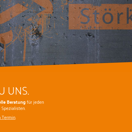
U UNS.
elle Beratung
für jeden
Spezialisten.
n Termin
.