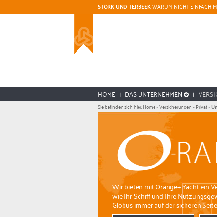
STÖRK UND TERBEEK
WARUM NICHT EINFACH M
HOME
|
DAS UNTERNEHMEN
|
VERS
Sie befinden sich hier:
Home
»
Versicherungen
»
Privat
»
Un
Wir bieten mit Orange+ Yacht ein Ver
wie Ihr Schiff und Ihre Nutzungsge
Globus immer auf der sicheren Seite