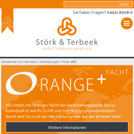
Sie haben Fragen?
04921 8908-0
Sie befinden sich hier:
Home
»
Versicherungen
»
Privat
»
KFZ
Wir bieten mit Orange+ Yacht ein Versicherungspaket, das so
individuell ist wie Ihr Schiff und Ihre Nutzungsgewohnheiten –
damit sind Sie rund um den Globus immer auf der sicheren Seite.
Weitere Informationen