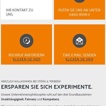
IHR KONTAKT ZU
RUFEN SIE UNS AN UNTER:
UNS.
04921 8908-0
RÜCKRUF ANFORDERN
EINE E-MAIL SENDEN
KLICKEN SIE HIER
KLICKEN SIE HIER
HERZLICH WILLKOMMEN BEI STÖRK & TERBEEK!
ERSPAREN SIE SICH EXPERIMENTE.
Unsere Unternehmensphilosophie ruht auf den drei Grundbausteinen
Unabhängigkeit
,
Fairness
und
Kompetenz
.
Wir sind an keinem Versicherungsunternehmen beteiligt, sondern kümmern