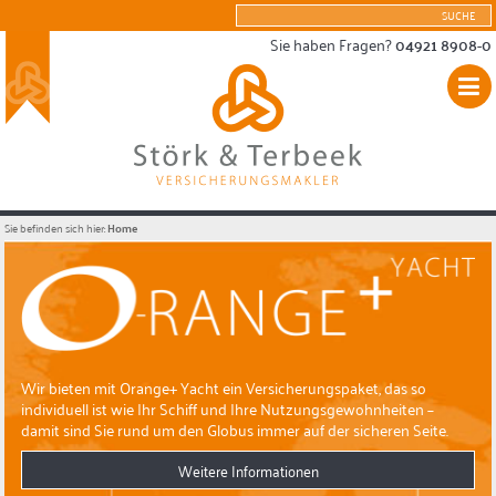
Sie haben Fragen?
04921 8908-0
Sie befinden sich hier:
Home
Wir bieten mit Orange+ Yacht ein Versicherungspaket, das so
individuell ist wie Ihr Schiff und Ihre Nutzungsgewohnheiten –
damit sind Sie rund um den Globus immer auf der sicheren Seite.
Weitere Informationen