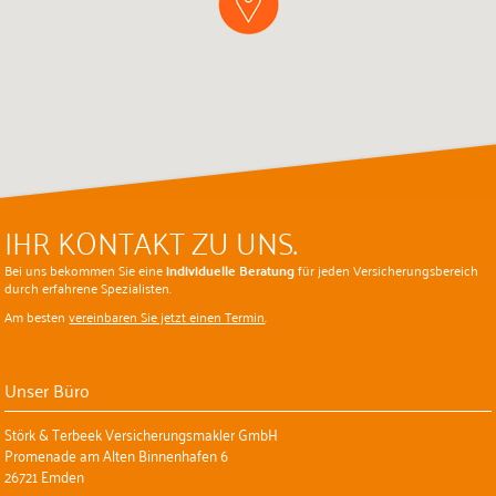
IHR KONTAKT ZU UNS.
Bei uns bekommen Sie eine
individuelle Beratung
für jeden Versicherungsbereich
durch erfahrene Spezialisten.
Am besten
vereinbaren Sie jetzt einen Termin
.
Unser Büro
Störk & Terbeek Versicherungsmakler GmbH
Promenade am Alten Binnenhafen 6
26721 Emden