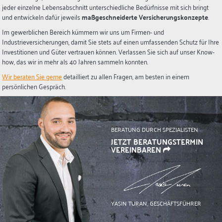
jeder einzelne Lebensabschnitt unterschiedliche Bedürfnisse mit sich bringt
und entwickeln dafür jeweils
maßgeschneiderte Versicherungskonzepte
.
Im gewerblichen Bereich kümmern wir uns um Firmen- und
Industrieversicherungen, damit Sie stets auf einen umfassenden Schutz für Ihre
Investitionen und Güter vertrauen können. Verlassen Sie sich auf unser Know-
how, das wir in mehr als 40 Jahren sammeln konnten.
Wir beraten Sie gerne
detailliert zu allen Fragen, am besten in einem
persönlichen Gespräch.
BERATUNG DURCH SPEZIALISTEN
JETZT BERATUNGSTERMIN
VEREINBAREN
YASIN TURAN, GESCHÄFTSFÜHRER