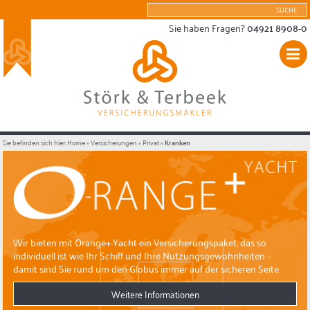
Sie haben Fragen?
04921 8908-0
Sie befinden sich hier:
Home
»
Versicherungen
»
Privat
»
Kranken
Wir bieten mit Orange+ Yacht ein Versicherungspaket, das so
individuell ist wie Ihr Schiff und Ihre Nutzungsgewohnheiten –
damit sind Sie rund um den Globus immer auf der sicheren Seite.
Weitere Informationen