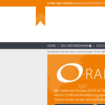
STÖRK UND TERBEEK
WARUM NICHT EINFACH M
HOME
|
DAS UNTERNEHMEN
|
VERS
Sie befinden sich hier:
Home
»
Versicherungen
»
Privat
»
KF
Wir bieten mit Orange+ Yacht ein Ver
wie Ihr Schiff und Ihre Nutzungsge
Globus immer auf der sicheren Seite