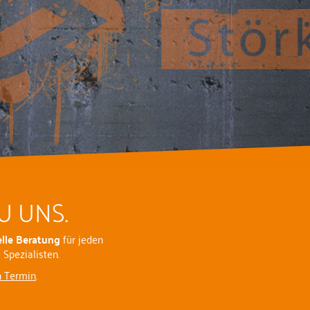
U UNS.
elle Beratung
für jeden
Spezialisten.
n Termin
.