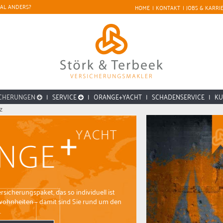
AL ANDERS?
HOME
|
KONTAKT
|
JOBS & KARRI
ICHERUNGEN
|
SERVICE
|
ORANGE+YACHT
|
SCHADENSERVICE
|
K
Z
sicherungspaket, das so individuell ist
wohnheiten – damit sind Sie rund um den
.