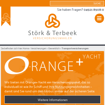
Sie haben Fragen?
04921 8908-0
Sie befinden sich hier:
Home
»
Versicherungen
»
Gewerblich
»
Transportversicherungen
Wir bieten mit Orange+ Yacht ein Versicherungspaket, das so
individuell ist wie Ihr Schiff und Ihre Nutzungsgewohnheiten –
damit sind Sie rund um den Globus immer auf der sicheren Seite.
Weitere Informationen