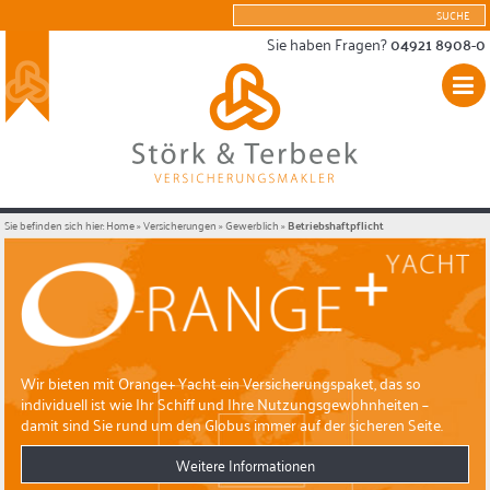
Sie haben Fragen?
04921 8908-0
Sie befinden sich hier:
Home
»
Versicherungen
»
Gewerblich
»
Betriebshaftpflicht
Wir bieten mit Orange+ Yacht ein Versicherungspaket, das so
individuell ist wie Ihr Schiff und Ihre Nutzungsgewohnheiten –
damit sind Sie rund um den Globus immer auf der sicheren Seite.
Weitere Informationen